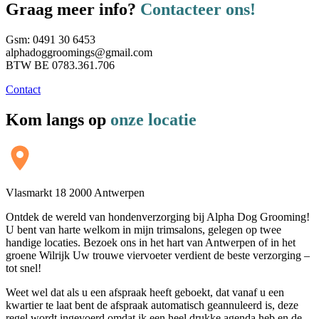
Graag meer info?
Contacteer ons!
Gsm: 0491 30 6453
alphadoggroomings@gmail.com
BTW BE 0783.361.706
Contact
Kom langs op
onze locatie
Vlasmarkt 18 2000 Antwerpen
Ontdek de wereld van hondenverzorging bij Alpha Dog Grooming!
U bent van harte welkom in mijn trimsalons, gelegen op twee
handige locaties. Bezoek ons in het hart van Antwerpen of in het
groene Wilrijk Uw trouwe viervoeter verdient de beste verzorging –
tot snel!
Weet wel dat als u een afspraak heeft geboekt, dat vanaf u een
kwartier te laat bent de afspraak automatisch geannuleerd is, deze
regel wordt ingevoerd omdat ik een heel drukke agenda heb en de