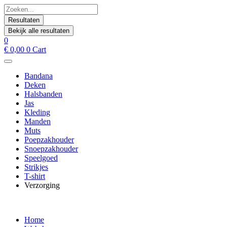
Spring
Search
naar
...
Resultaten
de
Bekijk alle resultaten
inhoud
0
€
0,00
0
Cart
Bandana
Deken
Halsbanden
Jas
Kleding
Manden
Muts
Poepzakhouder
Snoepzakhouder
Speelgoed
Strikjes
T-shirt
Verzorging
Home