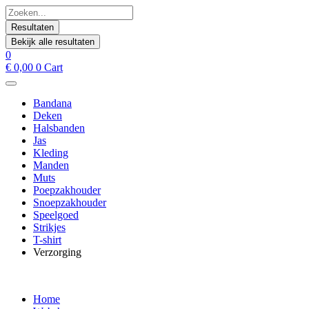
Spring
Search
naar
...
Resultaten
de
Bekijk alle resultaten
inhoud
0
€
0,00
0
Cart
Bandana
Deken
Halsbanden
Jas
Kleding
Manden
Muts
Poepzakhouder
Snoepzakhouder
Speelgoed
Strikjes
T-shirt
Verzorging
Home