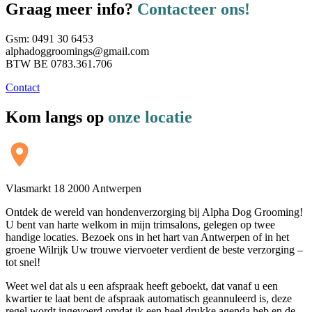
Graag meer info?
Contacteer ons!
Gsm: 0491 30 6453
alphadoggroomings@gmail.com
BTW BE 0783.361.706
Contact
Kom langs op
onze locatie
Vlasmarkt 18 2000 Antwerpen
Ontdek de wereld van hondenverzorging bij Alpha Dog Grooming!
U bent van harte welkom in mijn trimsalons, gelegen op twee
handige locaties. Bezoek ons in het hart van Antwerpen of in het
groene Wilrijk Uw trouwe viervoeter verdient de beste verzorging –
tot snel!
Weet wel dat als u een afspraak heeft geboekt, dat vanaf u een
kwartier te laat bent de afspraak automatisch geannuleerd is, deze
regel wordt ingevoerd omdat ik een heel drukke agenda heb en de