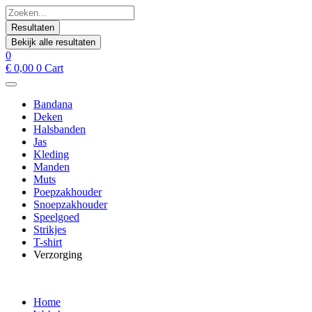
Spring
Search
naar
...
Resultaten
de
Bekijk alle resultaten
inhoud
0
€
0,00
0
Cart
Bandana
Deken
Halsbanden
Jas
Kleding
Manden
Muts
Poepzakhouder
Snoepzakhouder
Speelgoed
Strikjes
T-shirt
Verzorging
Home