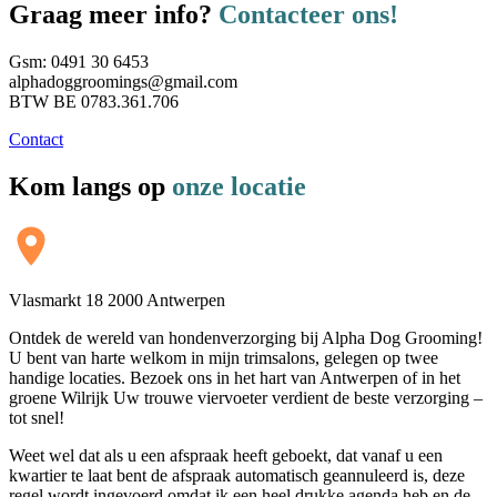
Graag meer info?
Contacteer ons!
Gsm: 0491 30 6453
alphadoggroomings@gmail.com
BTW BE 0783.361.706
Contact
Kom langs op
onze locatie
Vlasmarkt 18 2000 Antwerpen
Ontdek de wereld van hondenverzorging bij Alpha Dog Grooming!
U bent van harte welkom in mijn trimsalons, gelegen op twee
handige locaties. Bezoek ons in het hart van Antwerpen of in het
groene Wilrijk Uw trouwe viervoeter verdient de beste verzorging –
tot snel!
Weet wel dat als u een afspraak heeft geboekt, dat vanaf u een
kwartier te laat bent de afspraak automatisch geannuleerd is, deze
regel wordt ingevoerd omdat ik een heel drukke agenda heb en de