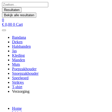
Spring
Search
naar
...
Resultaten
de
Bekijk alle resultaten
inhoud
0
€
0,00
0
Cart
Bandana
Deken
Halsbanden
Jas
Kleding
Manden
Muts
Poepzakhouder
Snoepzakhouder
Speelgoed
Strikjes
T-shirt
Verzorging
Home