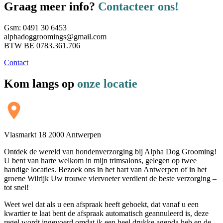
Graag meer info?
Contacteer ons!
Gsm: 0491 30 6453
alphadoggroomings@gmail.com
BTW BE 0783.361.706
Contact
Kom langs op
onze locatie
Vlasmarkt 18 2000 Antwerpen
Ontdek de wereld van hondenverzorging bij Alpha Dog Grooming!
U bent van harte welkom in mijn trimsalons, gelegen op twee
handige locaties. Bezoek ons in het hart van Antwerpen of in het
groene Wilrijk Uw trouwe viervoeter verdient de beste verzorging –
tot snel!
Weet wel dat als u een afspraak heeft geboekt, dat vanaf u een
kwartier te laat bent de afspraak automatisch geannuleerd is, deze
regel wordt ingevoerd omdat ik een heel drukke agenda heb en de